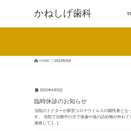
コ
ナ
ン
ビ
かねしげ歯科
T
テ
ゲ
ン
ー
ツ
シ
へ
ョ
ス
ン
キ
に
ッ
移
HOME
2022年9月
プ
動
2022年9月5日
臨時休診のお知らせ
当院のドクターが新型コロナウイルスの陽性者とな
す。 当院で治療中の方で仮歯や仮の詰め物が外れて
連絡して […]